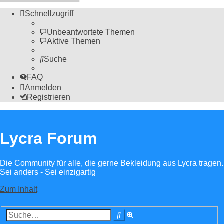
Schnellzugriff
Unbeantwortete Themen
Aktive Themen
Suche
FAQ
Anmelden
Registrieren
Lycra Forum
Die Community für alle, die gerne Bekleidung aus Lycra tragen.
Sei anders - Sei einzigartig
Zum Inhalt
Erweiterte
Suche
Suche