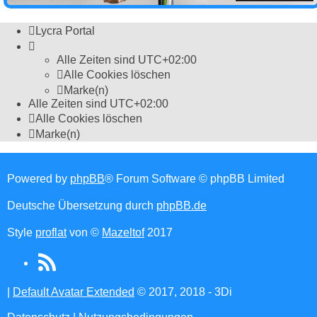
Lycra Portal
Alle Zeiten sind
UTC+02:00
Alle Cookies löschen
Marke(n)
Alle Zeiten sind
UTC+02:00
Alle Cookies löschen
Marke(n)
Powered by
phpBB
® Forum Software © phpBB Limited
Deutsche Übersetzung durch
phpBB.de
Style
proflat
von ©
Mazeltof
2017
RSS
(Opens
|
Default Avatar Extended
© 2017, 2018 - 3Di
in