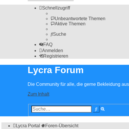
Schnellzugriff
Unbeantwortete Themen
Aktive Themen
Suche
FAQ
Anmelden
Registrieren
Lycra Forum
Die Community für alle, die gerne Bekleidung aus 
Zum Inhalt
Erweiterte
Suche
Suche
Lycra Portal
Foren-Übersicht