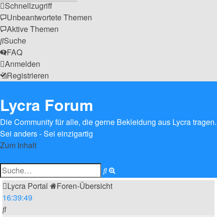
Schnellzugriff
Unbeantwortete Themen
Aktive Themen
Suche
FAQ
Anmelden
Registrieren
Lycra Forum
Die Community für alle, die gerne Bekleidung aus Lycra tragen.
Sei anders - Sei einzigartig
Zum Inhalt
Erweiterte
Suche
Suche
Lycra Portal
Foren-Übersicht
16
:
39
:
49
Suche