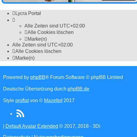
Lycra Portal
Alle Zeiten sind
UTC+02:00
Alle Cookies löschen
Marke(n)
Alle Zeiten sind
UTC+02:00
Alle Cookies löschen
Marke(n)
Powered by
phpBB
® Forum Software © phpBB Limited
Deutsche Übersetzung durch
phpBB.de
Style
proflat
von ©
Mazeltof
2017
RSS
(Opens
|
Default Avatar Extended
© 2017, 2018 - 3Di
in