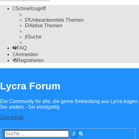
Schnellzugriff
Unbeantwortete Themen
Aktive Themen
Suche
FAQ
Anmelden
Registrieren
Lycra Forum
Die Community für alle, die gerne Bekleidung aus Lycra tragen.
Sei anders - Sei einzigartig
Zum Inhalt
Erweiterte
Suche
Suche