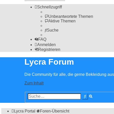
Schnellzugriff
Unbeantwortete Themen
Aktive Themen
Suche
FAQ
Anmelden
Registrieren
Lycra Forum
Die Community für alle, die gerne Bekleidung aus 
Zum Inhalt
Erweiterte
Suche
Suche
Lycra Portal
Foren-Übersicht