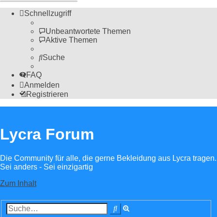
Schnellzugriff
Unbeantwortete Themen
Aktive Themen
Suche
FAQ
Anmelden
Registrieren
Lycra Forum
Die Community für alle, die gerne Bekleidung aus Lycra tragen.
Sei anders - Sei einzigartig
Zum Inhalt
Erweiterte
Suche
Suche