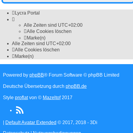
Lycra Portal
Alle Zeiten sind
UTC+02:00
Alle Cookies löschen
Marke(n)
Alle Zeiten sind
UTC+02:00
Alle Cookies löschen
Marke(n)
Powered by
phpBB
® Forum Software © phpBB Limited
Deutsche Übersetzung durch
phpBB.de
Style
proflat
von ©
Mazeltof
2017
RSS
(Opens
|
Default Avatar Extended
© 2017, 2018 - 3Di
in