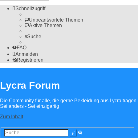
Schnellzugriff
Unbeantwortete Themen
Aktive Themen
Suche
FAQ
Anmelden
Registrieren
Lycra Forum
Die Community für alle, die gerne Bekleidung aus Lycra tragen.
Sei anders - Sei einzigartig
Zum Inhalt
Erweiterte
Suche
Suche