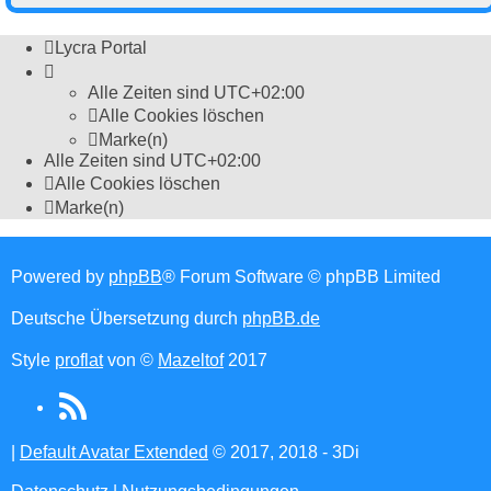
Lycra Portal
Alle Zeiten sind
UTC+02:00
Alle Cookies löschen
Marke(n)
Alle Zeiten sind
UTC+02:00
Alle Cookies löschen
Marke(n)
Powered by
phpBB
® Forum Software © phpBB Limited
Deutsche Übersetzung durch
phpBB.de
Style
proflat
von ©
Mazeltof
2017
RSS
(Opens
|
Default Avatar Extended
© 2017, 2018 - 3Di
in