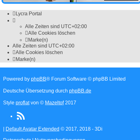
Lycra Portal
Alle Zeiten sind
UTC+02:00
Alle Cookies löschen
Marke(n)
Alle Zeiten sind
UTC+02:00
Alle Cookies löschen
Marke(n)
Powered by
phpBB
® Forum Software © phpBB Limited
Deutsche Übersetzung durch
phpBB.de
Style
proflat
von ©
Mazeltof
2017
RSS
(Opens
|
Default Avatar Extended
© 2017, 2018 - 3Di
in