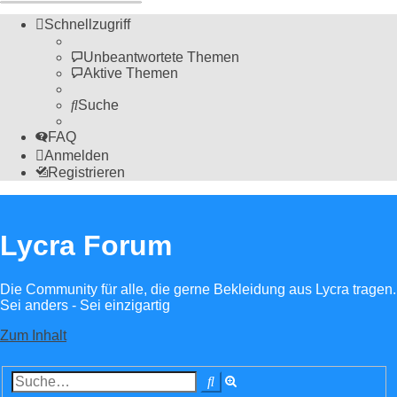
Schnellzugriff
Unbeantwortete Themen
Aktive Themen
Suche
FAQ
Anmelden
Registrieren
Lycra Forum
Die Community für alle, die gerne Bekleidung aus Lycra tragen.
Sei anders - Sei einzigartig
Zum Inhalt
Erweiterte
Suche
Suche