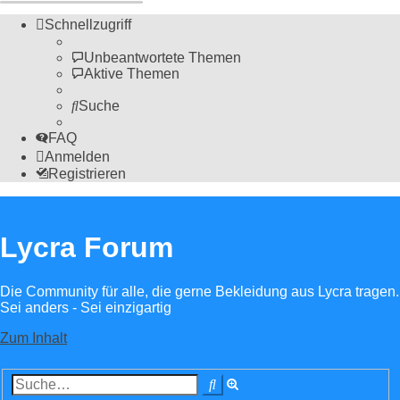
Schnellzugriff
Unbeantwortete Themen
Aktive Themen
Suche
FAQ
Anmelden
Registrieren
Lycra Forum
Die Community für alle, die gerne Bekleidung aus Lycra tragen.
Sei anders - Sei einzigartig
Zum Inhalt
Erweiterte
Suche
Suche