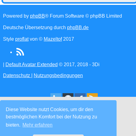
Powered by
phpBB
® Forum Software © phpBB Limited
Deutsche Übersetzung durch
phpBB.de
Style
proflat
von ©
Mazeltof
2017
RSS
(Opens
|
Default Avatar Extended
© 2017, 2018 - 3Di
in
Datenschutz
|
Nutzungsbedingungen
new
tab)
Lycra Portal
Diese Website nutzt Cookies, um dir den
bestmöglichen Komfort bei der Nutzung zu
Alle Zeiten sind
UTC+02:00
Alle Cookies löschen
bieten.
Mehr erfahren
Marke(n)