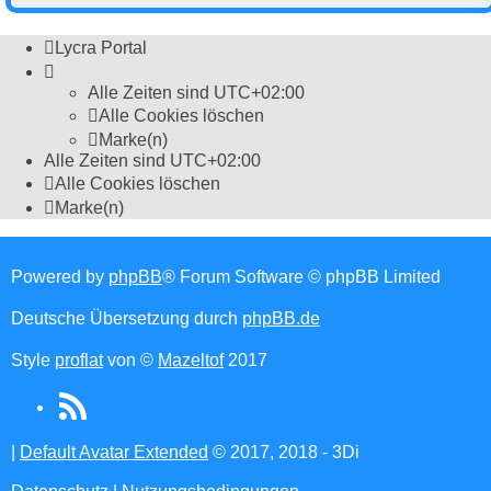
Lycra Portal
Alle Zeiten sind
UTC+02:00
Alle Cookies löschen
Marke(n)
Alle Zeiten sind
UTC+02:00
Alle Cookies löschen
Marke(n)
Powered by
phpBB
® Forum Software © phpBB Limited
Deutsche Übersetzung durch
phpBB.de
Style
proflat
von ©
Mazeltof
2017
RSS
(Opens
|
Default Avatar Extended
© 2017, 2018 - 3Di
in