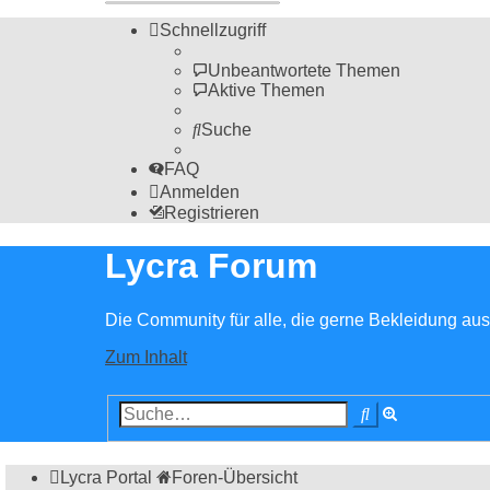
Schnellzugriff
Unbeantwortete Themen
Aktive Themen
Suche
FAQ
Anmelden
Registrieren
Lycra Forum
Die Community für alle, die gerne Bekleidung aus 
Zum Inhalt
Erweiterte
Suche
Suche
Lycra Portal
Foren-Übersicht