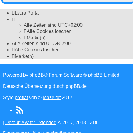
Lycra Portal
Alle Zeiten sind
UTC+02:00
Alle Cookies löschen
Marke(n)
Alle Zeiten sind
UTC+02:00
Alle Cookies löschen
Marke(n)
Powered by
phpBB
® Forum Software © phpBB Limited
Deutsche Übersetzung durch
phpBB.de
Style
proflat
von ©
Mazeltof
2017
RSS
(Opens
|
Default Avatar Extended
© 2017, 2018 - 3Di
in