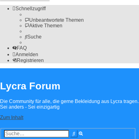
Schnellzugriff
Unbeantwortete Themen
Aktive Themen
Suche
FAQ
Anmelden
Registrieren
Lycra Forum
Die Community für alle, die gerne Bekleidung aus Lycra tragen.
Sei anders - Sei einzigartig
Zum Inhalt
Erweiterte
Suche
Suche