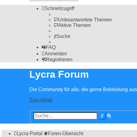
Schnellzugriff
Unbeantwortete Themen
Aktive Themen
Suche
FAQ
Anmelden
Registrieren
Lycra Forum
Die Community für alle, die gerne Bekleidung aus 
Zum Inhalt
Erweiterte
Suche
Suche
Lycra Portal
Foren-Übersicht